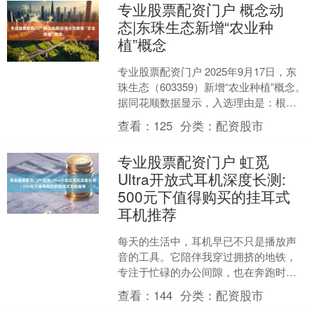
专业股票配资门户 概念动
态|东珠生态新增“农业种
植”概念
专业股票配资门户 2025年9月17日，东
珠生态（603359）新增“农业种植”概念。
据同花顺数据显示，入选理由是：根据
2024年12月26日公告：公司公司中....
查看：
125
分类：
配资股市
专业股票配资门户 虹觅
Ultra开放式耳机深度长测:
500元下值得购买的挂耳式
耳机推荐
每天的生活中，耳机早已不只是播放声
音的工具。它陪伴我穿过拥挤的地铁，
专注于忙碌的办公间隙，也在奔跑时为
我注入节奏和动力。但戴久了入耳式耳
查看：
144
分类：
配资股市
机后的胀痛专业股票配资门....