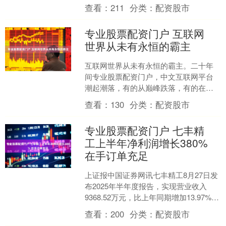
试验，对喷注器设计方案进行了全面的
查看：
211
分类：
配资股市
试验筛选和验....
专业股票配资门户 互联网
世界从未有永恒的霸主
互联网世界从未有永恒的霸主。二十年
间专业股票配资门户，中文互联网平台
潮起潮落，有的从巅峰跌落，有的在红
海中崛起。百度贴吧、新浪微博、微信
查看：
130
分类：
配资股市
公众号曾经各自称霸一方，....
专业股票配资门户 七丰精
工上半年净利润增长380%
在手订单充足
上证报中国证券网讯七丰精工8月27日发
布2025年半年度报告，实现营业收入
9368.52万元，比上年同期增加13.97%；
归属于上市公司股东的净利润2402.8....
查看：
200
分类：
配资股市