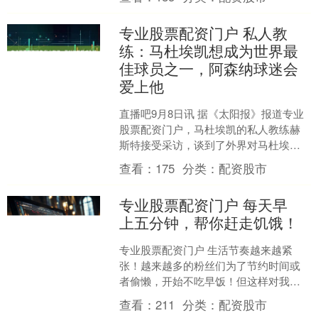
姿态高调....
专业股票配资门户 私人教
练：马杜埃凯想成为世界最
佳球员之一，阿森纳球迷会
爱上他
直播吧9月8日讯 据《太阳报》报道专业
股票配资门户，马杜埃凯的私人教练赫
斯特接受采访，谈到了外界对马杜埃凯
的质疑。 注：切尔西主帅马雷斯卡上赛
查看：
175
分类：
配资股市
季曾多次指责马杜埃....
专业股票配资门户 每天早
上五分钟，帮你赶走饥饿！
专业股票配资门户 生活节奏越来越紧
张！越来越多的粉丝们为了节约时间或
者偷懒，开始不吃早饭！但这样对我们
的身体都会增加负担！今天小局给大家
查看：
211
分类：
配资股市
带来几款五分钟就可以帮大....