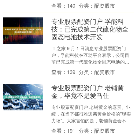
0.62%报16.05美分/磅，棉花期货涨
查看：
140
分类：
配资股市
0.27....
专业股票配资门户 孚能科
技：已完成第二代硫化物全
固态电池技术开发
IT 之家 9 月 1 日消息专业股票配资门
户，孚能科技在互动平台表示，公司目
前已完成第一代硫化物全固态电池的送
样，并完成第二代硫化物全固态电池技
查看：
139
分类：
配资股市
术开发，采用富....
专业股票配资门户 老铺黄
金，毕竟不是爱马仕
专业股票配资门户 老铺黄金的愿景、业
绩，在当下都很难逃离黄金价格的"现实
力场"。大家害怕的是，老铺黄金会不会
把金价给的机会，完全渲染成了自己的
查看：
191
分类：
配资股市
品牌实力。 作者 ....