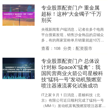
专业股票配资门户 重金属
超标！这种“大金镯子”千万
别买
央视新闻客户端消息，记者在多个电商
平台搜索发现，销售沙金饰品的店铺众
多，有的商家宣称单月销量就超10万
件。这些看起来形似黄金、在线上线下
查看：
108
分类：
配资股市
大量销售的所谓“沙金”饰....
专业股票配资门户 总体设
计对标 SpaceX“猛禽”：我
国民营商业火箭公司星梭科
技“猛犸一号”发动机预燃室
喷注器液流雾化试验成功
IT之家 9 月 1 日消息，星梭科技（北
京）有限公司近日顺利完成了猛犸一号
（MM-1）发动机富氧预燃室喷注器雾化