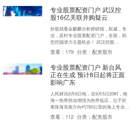
专业股票配资门户 武汉控
股16亿关联并购疑云
炒股就看金麒麟分析师研报，权威，专
业，及时专业股票配资门户，全面，助
您挖掘潜力主题机会！ 武汉控股
（600168.SH）正计划以16亿元收购武汉
查看：
179
分类：
配资股市
市城投集团（以下....
专业股票配资门户 新台风
正在生成 预计8日起将正面
影响广东
人民财讯9月6日电，在9月5日20时，南
海一热带扰动增强为热带低压，位于距
离珠海东南方向约760公里的海上专业股
票配资门户，预计其将以每小时10—15
查看：
112
分类：
配资股市
公里的速度....