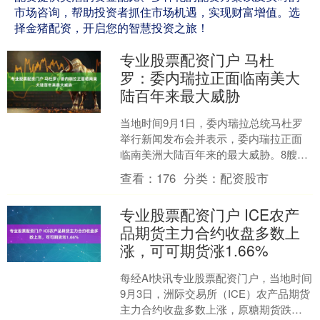
市场咨询，帮助投资者抓住市场机遇，实现财富增值。选
择金猪配资，开启您的智慧投资之旅！
专业股票配资门户 马杜
罗：委内瑞拉正面临南美大
陆百年来最大威胁
当地时间9月1日，委内瑞拉总统马杜罗
举行新闻发布会并表示，委内瑞拉正面
临南美洲大陆百年来的最大威胁。8艘美
国军舰、1200枚导弹和1艘核潜艇正
查看：
176
分类：
配资股市
在“瞄准”委内瑞拉....
专业股票配资门户 ICE农产
品期货主力合约收盘多数上
涨，可可期货涨1.66%
每经AI快讯专业股票配资门户，当地时间
9月3日，洲际交易所（ICE）农产品期货
主力合约收盘多数上涨，原糖期货跌