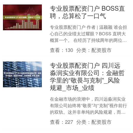
专业股票配资门户 BOSS直
聘，总算松了一口气
专业股票配资门户 作者 | 温颖颖 谁会担
心自己的业绩太过耀眼？BOSS 直聘大
概算一个。 在经历了持续两年的两位数
增长后，2025 年二季度，BOSS 直聘
查看：
130
分类：
配资股市
的....
专业股票配资门户 四川远
淼润实业有限公司：金融哲
学里的“敬畏与克制”_风险
规避_市场_业绩
在金融市场的浪潮中，四川远淼润实业
有限公司始终将“敬畏”与“克制”视作前行
的双轨。这并非单纯的风险规避，而是
对金融本质的深刻洞察——金融从来不
查看：
227
分类：
配资股市
是逐利的工具，而是....