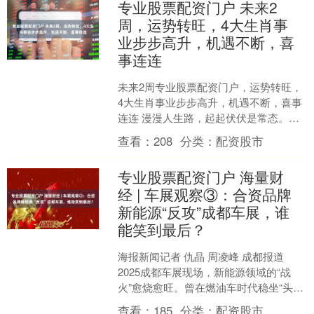
专业股票配资门户 未来2
周，运势转旺，4大生肖事
业步步高升，机遇不断，喜
事连连
未来2周专业股票配资门户，运势转旺，
4大生肖事业步步高升，机遇不断，喜事
连连 漫漫人生路，起起伏伏是常态。我
们如同航行在大海中的船只，时而风平
查看：
208
分类：
配资股市
浪静，时而波涛汹涌....
专业股票配资门户 海量财
经 | 车展观察③：合资品牌
新能源“反攻”成都车展，谁
能笑到最后？
海报新闻记者 仇晶 周凌峰 成都报道
2025成都车展现场，新能源领域的“战
火”愈烧愈旺。曾在燃油车时代稳坐“头把
交椅”的合资品牌，这次以集体“反攻”的
查看：
185
分类：
配资股市