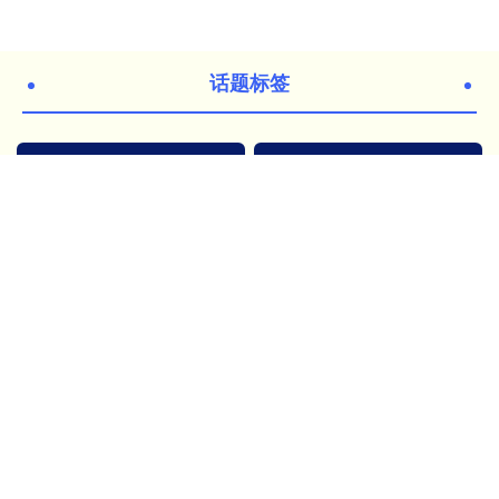
话题标签
中国
U20
女足
东莞市股票配资公司
主席
青年
篮球
亚洲
男篮
计划
世界杯
足球
全部话题标签