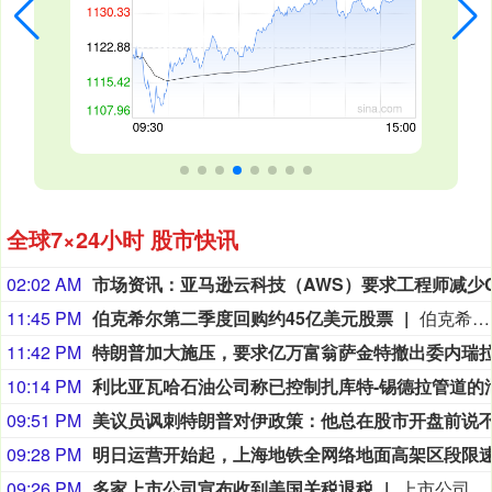
全球7×24小时 股市快讯
02:02 AM
11:45 PM
伯克希尔第二季度回购约45亿美元股票
伯克希尔第二季度斥资约45亿美元回购自身股票，并在期内买入近200亿美元股票，显示首席执行官阿贝尔正将公司庞大的现金储备更多投入市场。 伯克希尔第一季度开始回购股票，为一年多来的首次。阿贝尔今年早些时候表示，公司重新启动回购，是因为管理层认为股票的“内在价值”高于其市场价格。 CFRA Research分析师Cathy Seifert表示：“投资者会受到回购举措的鼓舞。这也是Greg接掌公司并彰显其主导地位的一种方式。” 此次股票回购为股东带来了自2021年以来规模最大的季度资本回报。伯克希尔第二季度现金储备降至3655亿美元，低于前一季度的约3970亿美元。
11:42 PM
10:14 PM
09:51 PM
09:28 PM
09:26 PM
多家上市公司宣布收到美国关税退税
上市公司公告显示，自7月以来，多家公司宣布已经收到美国关税退税。根据美国最高法院今年2月裁定，《国际紧急经济权力法》不授权总统征收大规模关税。美国国际贸易法院随后下令海关办理相关退款。海关与边境保护局4月20日启动第一阶段退款工作，首批退款于5月11日前后发放。美国海关与边境保护局官员本月4日披露的信息显示，截至7月底，该部门已处理完毕约1000亿美元关税的退款流程并把相关信息提供给财政部用于付款。（中新社）