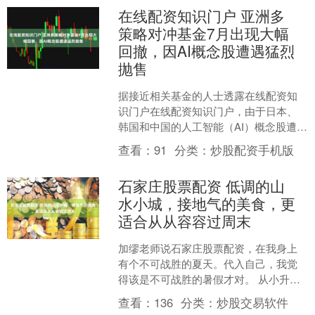
在线配资知识门户 亚洲多
策略对冲基金7月出现大幅
回撤，因AI概念股遭遇猛烈
抛售
据接近相关基金的人士透露在线配资知
识门户在线配资知识门户，由于日本、
韩国和中国的人工智能（AI）概念股遭遇
猛烈抛售，一些亚洲大型多策略基金在7
查看：
91
分类：
炒股配资手机版
月遭遇今年以来的最....
石家庄股票配资 低调的山
水小城，接地气的美食，更
适合从从容容过周末
加缪老师说石家庄股票配资，在我身上
有个不可战胜的夏天。代入自己，我觉
得该是不可战胜的暑假才对。 从小升
初，初升高，再到上大学，夏天放暑假
查看：
136
分类：
炒股交易软件
这件事早就埋进了DNA里....