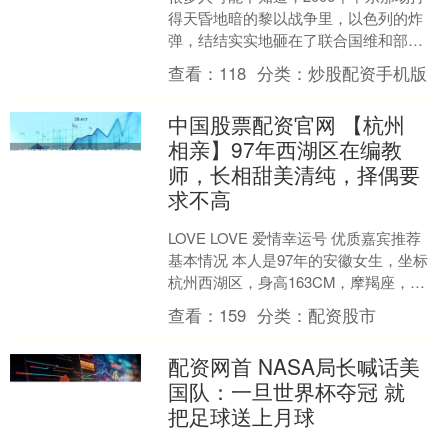
得天昏地暗的黎以战争里，以色列的炸
弹，结结实实地砸在了联合国维和部队
的观察哨上。 炸死了四名联合国军事观
查看：
118
分类：
炒股配资手机版
察员，其中就有一名....
中国股票配资官网 【杭州
相亲】97年西湖区在编教
师，长相甜美清纯，择偶要
求不高
LOVE LOVE 爱情幸运号 优质嘉宾推荐
基本情况 本人是97年的安徽女生，坐标
杭州西湖区，身高163CM，摩羯座，本
科学历，小学教师，年入15-20W，未....
查看：
159
分类：
配资股市
配资网首 NASA局长喊话美
国队：一旦世界杯夺冠 就
把足球送上月球