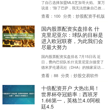
了自己选择加盟MLS芝加哥火焰。 莱万
说道：“除了巴萨，我无法想象自己效力
于欧洲的其他俱乐部，因此我们很清
查看：
100
分类：
炒股配资手机版
楚，我职业生涯....
国内股票配资实盘排名 什
克里尼亚尔：球队的目标是
进入欧冠联赛，为此我们会
尽最大努力
国内股票配资实盘排名 7月15日讯 近
日，费内巴切队长什克里尼亚尔接受了
德米罗伦通讯社（DHA）的独家采访，
他谈到了自己在伊斯坦布尔的生活、球
查看：
88
分类：
炒股交易软件
队季前备战以及新赛....
十倍配资开户 大热出局！
世界杯夺冠赔率：西班牙
1.66第一，英格兰4.0阿根
廷4.5