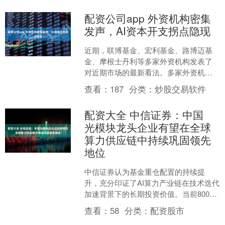
配资公司app 外资机构密集
发声，AI资本开支拐点隐现
近期，联博基金、宏利基金、路博迈基
金、摩根士丹利等多家外资机构发表了
对近期市场的最新看法。多家外资机构
普遍认为，地缘局势与AI应用仍是贯穿
查看：
187
分类：
炒股交易软件
2026年的两大主线，....
配资大全 中信证券：中国
光模块龙头企业有望在全球
算力供应链中持续巩固领先
地位
中信证券认为基金重仓配置的持续提
升，充分印证了AI算力产业链在技术迭代
加速背景下的长期投资价值。当前800G
光模块进入规模化交付高峰期，1.6T产品
查看：
58
分类：
配资股市
出货进程提速....