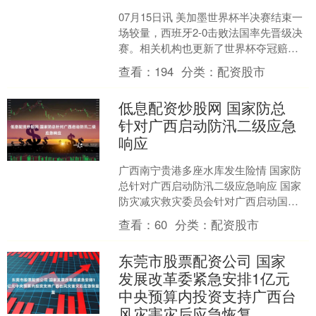
07月15日讯 美加墨世界杯半决赛结束一
场较量，西班牙2-0击败法国率先晋级决
赛。相关机构也更新了世界杯夺冠赔
率，在半决赛前，法国一直是夺冠赔率
查看：
194
分类：
配资股市
最低的球队。 世....
低息配资炒股网 国家防总
针对广西启动防汛二级应急
响应
广西南宁贵港多座水库发生险情 国家防
总针对广西启动防汛二级应急响应 国家
防灾减灾救灾委员会针对广西启动国家
救灾四级应急响应 国家防办、应急管理
查看：
60
分类：
配资股市
部持续调度应急处置....
东莞市股票配资公司 国家
发展改革委紧急安排1亿元
中央预算内投资支持广西台
风灾害灾后应急恢复