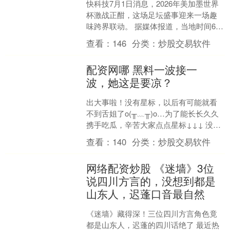
快科技7月1日消息，2026年美加墨世界
杯激战正酣，这场足坛盛事迎来一场趣
味跨界联动。 据媒体报道，当地时间6月
30日，美国国家航空航天局（NASA）局
查看：
146
分类：
炒股交易软件
长贾里德....
配资网哪 黑料一波接一
波，她这是要凉？
出大事啦！没有星标，以后有可能就看
不到舌姐了o(╥﹏╥)o…为了能长长久久
携手吃瓜，辛苦大家点点星标↓↓↓ 没想
到白鹿的路人缘居然会差到这个程度了...
查看：
140
分类：
炒股交易软件
热搜都....
网络配资炒股 《迷墙》3位
说四川方言的，没想到都是
山东人，迟蓬口音最自然
《迷墙》藏得深！三位四川方言角色竟
都是山东人，迟蓬的四川话绝了 最近热