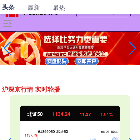
头条
最新
最热
沪深京行情 实时轮播
北证50
1134.24
11.37
1.01%