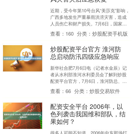
近期，受今年第10号台风“美莎克”影响，
广西多地发生严重暴雨洪涝灾害，造成
人员伤亡和财产损失。7月6日，国家防
灾减灾救灾委员会启动国家四级救灾应
查看：
160
分类：
炒股配资手机版
急响应。 根据《....
炒股配资平台官方 淮河防
总启动防汛四级应急响应
新华社合肥7月6日电（记者水金辰）记
者从水利部淮河水利委员会了解到炒股
配资平台官方，7月6日，淮河防总、淮
委启动防汛四级应急响应和洪水防御Ⅳ级
查看：
66
分类：
炒股交易软件
应急响应。 据了解....
配资安全平台 2006年，以
色列袭击我国维和部队，结
果如何？
很多人可能不知道，2006年中东那场打