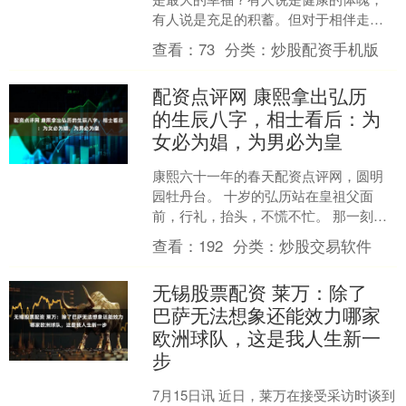
有人说是充足的积蓄。但对于相伴走过
半生风雨的夫妻而言，晚年最大的考
查看：
73
分类：
炒股配资手机版
验，往往藏在最不起眼的日常....
配资点评网 康熙拿出弘历
的生辰八字，相士看后：为
女必为娼，为男必为皇
康熙六十一年的春天配资点评网，圆明
园牡丹台。 十岁的弘历站在皇祖父面
前，行礼，抬头，不慌不忙。 那一刻，
康熙盯着这个孙子看了很久。 随后他做
查看：
192
分类：
炒股交易软件
了一个决定——把弘历....
无锡股票配资 莱万：除了
巴萨无法想象还能效力哪家
欧洲球队，这是我人生新一
步
7月15日讯 近日，莱万在接受采访时谈到