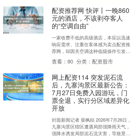
配资推荐网 快评丨一晚860
元的酒店，不该剥夺客人
的“空调自由”
一家收费不低的高级酒店，本应以迅速
响应需求、注重住客体感为卖点配资推
荐网，却因关空调这种低级操作引发投
诉，影响口碑，实在本末倒置 860元一晚
查看：
80
分类：
配资股市
的高级酒店，连空调....
网上配资114 突发泥石流
后，九寨沟景区最新公告：
7月27日免费入园游玩，门
票全退，实行分区域差异化
开放
封面新闻记者 柴枫桔 2026年7月26日，
九寨沟景区辖区遭遇局部强降雨天气，
强降水诱发局部泥石流灾害，导致景区