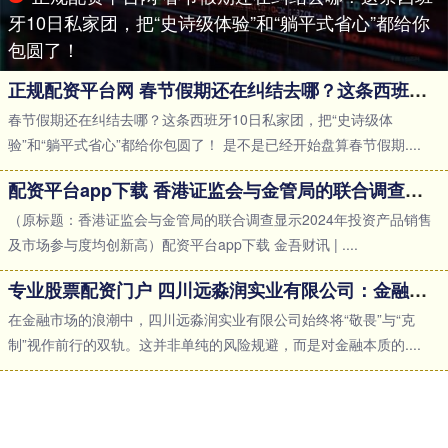
牙10日私家团，把“史诗级体验”和“躺平式省心”都给你
包圆了！
正规配资平台网 春节假期还在纠结去哪？这条西班牙10日私家团，把“史诗级体验”和“躺平式省心”都给你包圆了！
春节假期还在纠结去哪？这条西班牙10日私家团，把“史诗级体
验”和“躺平式省心”都给你包圆了！ 是不是已经开始盘算春节假期....
配资平台app下载 香港证监会与金管局的联合调查显示2024年投资产品销售及市场参与度均创新高
（原标题：香港证监会与金管局的联合调查显示2024年投资产品销售
及市场参与度均创新高）配资平台app下载 金吾财讯 | ....
专业股票配资门户 四川远淼润实业有限公司：金融哲学里的“敬畏与克制”_风险规避_市场_业绩
在金融市场的浪潮中，四川远淼润实业有限公司始终将“敬畏”与“克
制”视作前行的双轨。这并非单纯的风险规避，而是对金融本质的....