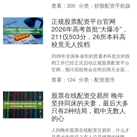
部分路段通行受阻、局部区域存在地质
查看：
200
分类：
炒股配资手机版
安全隐患。险情....
正规股票配资平台官网
2026年高考首批“大爆冷”，
211仅503分，26所本科高
校竟无人投档
2026年全国各省市的普通本科批次的投
档工作已经正式启动正规股票配资平台
官网，预计高校将会在明后两天全面启
动录取工作，各位学生可以根据教育考
查看：
124
分类：
配资股市
试院公布的投档分数线....
股票在线配资交易所 晚年
坚持同床的夫妻，最后大多
只有2种结局，戳中无数人
的心
人到晚年股票在线配资交易所，什么才
是最大的幸福？有人说是健康的体魄，