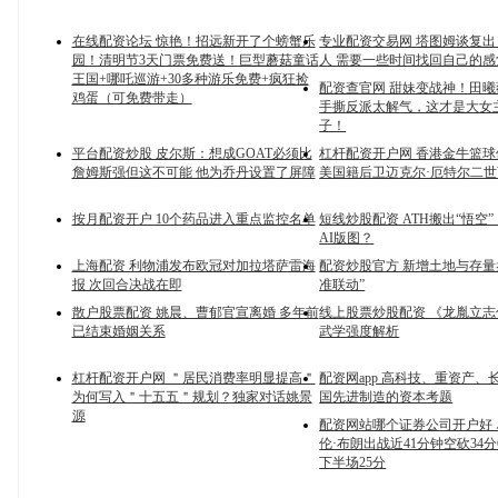
在线配资论坛 惊艳！招远新开了个螃蟹乐
专业配资交易网 塔图姆谈复
园！清明节3天门票免费送！巨型蘑菇童话
人 需要一些时间找回自己的感
王国+哪吒巡游+30多种游乐免费+疯狂捡
配资查官网 甜妹变战神！田
鸡蛋（可免费带走）
手撕反派太解气，这才是大女
子！
平台配资炒股 皮尔斯：想成GOAT必须比
杠杆配资开户网 香港金牛篮
詹姆斯强但这不可能 他为乔丹设置了屏障
美国籍后卫迈克尔·厄特尔二
按月配资开户 10个药品进入重点监控名单
短线炒股配资 ATH搬出“悟空
AI版图？
上海配资 利物浦发布欧冠对加拉塔萨雷海
配资炒股官方 新增土地与存量
报 次回合决战在即
准联动”
散户股票配资 姚晨、曹郁官宣离婚 多年前
线上股票炒股配资 《龙胤立
已结束婚姻关系
武学强度解析
杠杆配资开户网 ＂居民消费率明显提高＂
配资网app 高科技、重资产、
为何写入＂十五五＂规划？独家对话姚景
国先进制造的资本考题
源
配资网站哪个证券公司开户好
伦·布朗出战近41分钟空砍34分
下半场25分