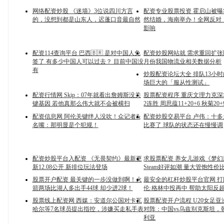
网络配资炒股 《迷墙》3位说四川方言
配资专业股票投资 霍启山被
的，没想到都是山东人，迟蓬口音最自然
然结婚，海南举办！全网反对
影响
配资114查询平台 巴西🇧🇷 是对中国人免
配资炒股网站就 需求重回扩张
签了 有多少中国人可以过去？ 目前中国没
月份我国物流业相关数据分析
有
炒股配资论坛大全 排队13小
场巨大的「服从性测试」
配资行情网 Skip：07年就看出詹姆斯没关
股票配资程序 重庆文理力克
键基因 若他真那么伟大就不会被横扫
2连胜 周思蕴11+20+6 秋菊20+
配资信息网 阿伦关键绊人没吹！众记者&
配资炒股交易平台 卢伟：十
名嘴：那明显是个犯规！
比赛了 球队的状态还在慢慢调
配资炒股平台入配资 《无畏契约》最新更
求股票配资 养女儿游戏《梦
新12.08公开 新排位玩法登场
Steam好评如潮 量大管饱性价
股票开户配资 最关键的一步没做到啊！火
最安全的杠杆炒股平台官网 
箭两场比湖人多出手44球 却少进2球！
伦·格林中投再中 帮助太阳反
股票线上配资网 西媒：安道尔公国对卡瓦
股票配资开户流程 U20女足亚洲
哈尔等7名球员提出指控，涉嫌买走私手表
对阵：中国vs乌兹别克斯坦，朝
利亚