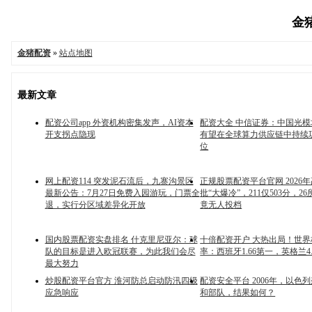
金猪
金猪配资
»
站点地图
最新文章
配资公司app 外资机构密集发声，AI资本
配资大全 中信证券：中国光
开支拐点隐现
有望在全球算力供应链中持续
位
网上配资114 突发泥石流后，九寨沟景区
正规股票配资平台官网 2026
最新公告：7月27日免费入园游玩，门票全
批“大爆冷”，211仅503分，2
退，实行分区域差异化开放
竟无人投档
国内股票配资实盘排名 什克里尼亚尔：球
十倍配资开户 大热出局！世
队的目标是进入欧冠联赛，为此我们会尽
率：西班牙1.66第一，英格兰4.
最大努力
炒股配资平台官方 淮河防总启动防汛四级
配资安全平台 2006年，以色
应急响应
和部队，结果如何？