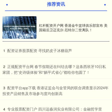
推荐资讯
杠杆配资开户网 香港金牛篮球俱乐部宣布 美
国籍后卫迈克尔·厄特尔二世离队！
​配资证券股票配资 寻找奶皮子冰糖葫芦
1
​正规配资平台网 春节假期还在纠结去哪？这条西班牙10日私
2
家团，把“史诗级体验”和“躺平式省心”都给你包圆了！
​配资平台app下载 香港证监会与金管局的联合调查显示2024年
3
投资产品销售及市场参与度均创新高
​专业股票配资门户 四川远淼润实业有限公司：金融哲学里
4